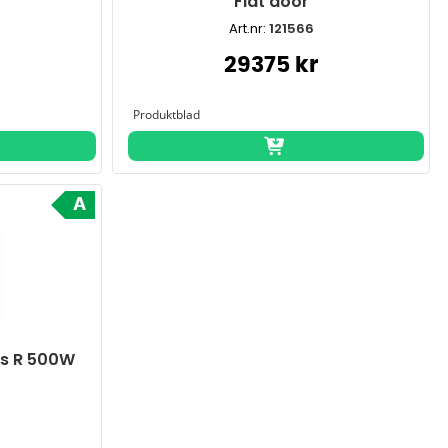
Flat door
Art.nr:
121566
29375 kr
A
s R 500W