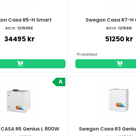
on Casa R5-H Smart
Swegon Casa R7-H 
Art.nr:
121595E
Art.nr:
121568
34495 kr
51250 kr
A
CASA R5 Genius L 800W
Swegon Casa R3 Geniu