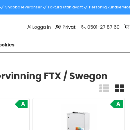
Snabba leveranser
Faktura utan avgift
Personlig kundservic
Logga in
Privat
0501-27 87 60
okies
rvinning FTX / Swegon
A
A