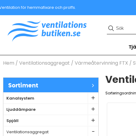
Ventilation för hemmafixare och proffs.
Tj
Hem
/
Ventilationsaggregat
/
Värmeåtervinning FTX
/
Venti
Sortiment
Sorteringsordni
Kanalsystem
Ljuddämpare
Spjäll
Ventilationsaggregat