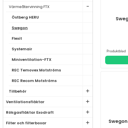
Värmeåtervinning FTX
Östberg HERU
Sweg
Swegon
Flexit
Systemair
Miniventilation-FTX
REC Temovex Motströms
REC Recom Motströms
Tillbehör
Ventilationsfläktar
Rökgasfläktar Exodraft
Swegon 
Filter och filterboxar