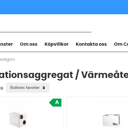
änster
Om oss
Köpvillkor
Kontakta oss
Om Co
Swegon
lationsaggregat / Värmeåte
ng:
A