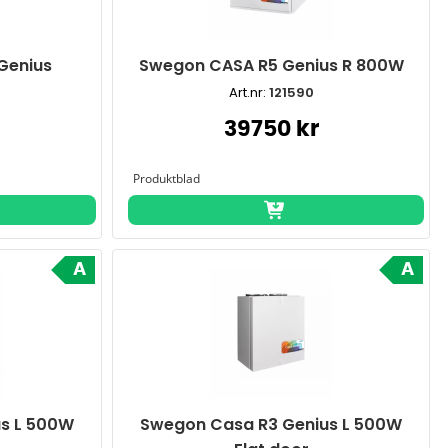
Genius
Swegon CASA R5 Genius R 800W
Art.nr:
121590
39750 kr
A
A
s L 500W
Swegon Casa R3 Genius L 500W