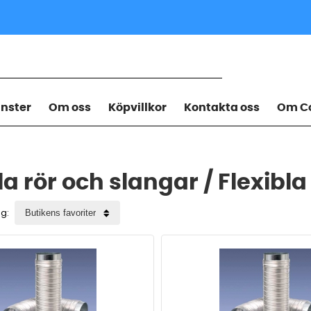
änster
Om oss
Köpvillkor
Kontakta oss
Om Co
la rör och slangar / Flexibla
ng: