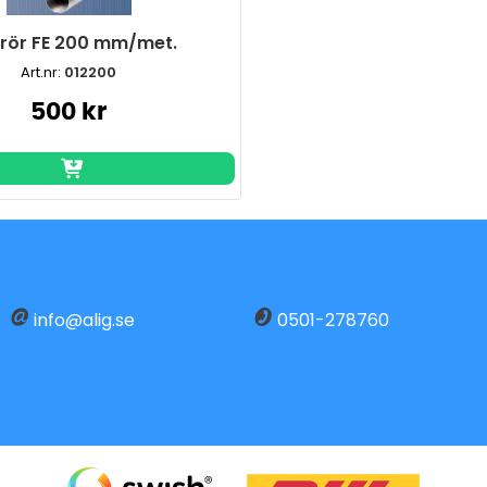
.rör FE 200 mm/met.
Art.nr:
012200
500 kr
info@alig.se
0501-278760