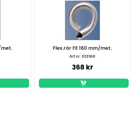
/met.
Flex.rör FE 160 mm/met.
Art.nr:
012160
368 kr