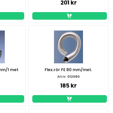
201 kr
0mm/1 met
Flex.rör FE 80 mm/met.
Art.nr:
012080
185 kr