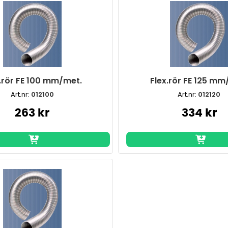
.rör FE 100 mm/met.
Flex.rör FE 125 mm
Art.nr:
012100
Art.nr:
012120
263 kr
334 kr