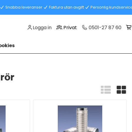
Snabba leveranser
Faktura utan avgift
Personlig kundservic
Logga in
Privat
0501-27 87 60
okies
 rör