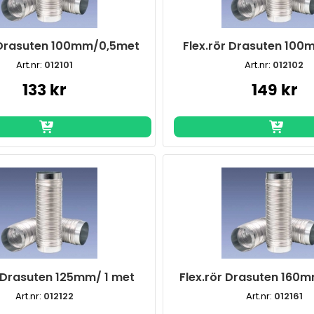
 Drasuten 100mm/0,5met
Flex.rör Drasuten 100
Art.nr:
012101
Art.nr:
012102
133 kr
149 kr
r Drasuten 125mm/ 1 met
Flex.rör Drasuten 160
Art.nr:
012122
Art.nr:
012161