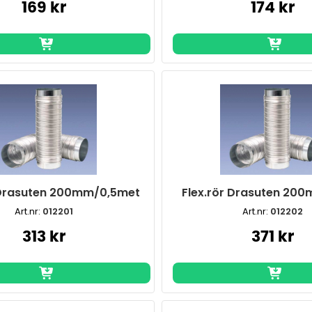
169 kr
174 kr
 Drasuten 200mm/0,5met
Flex.rör Drasuten 20
Art.nr:
012201
Art.nr:
012202
313 kr
371 kr