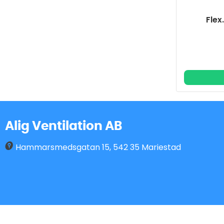
Flex
Alig Ventilation AB
Hammarsmedsgatan 15
,
542 35
Mariestad