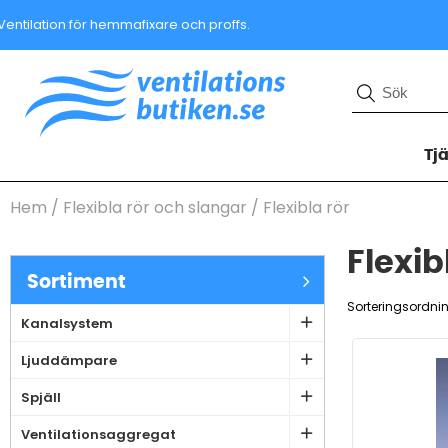
Ventilation för hemmafixare och proffs.
Tj
Hem
/
Flexibla rör och slangar
/
Flexibla rör
Flexib
Sortiment
Sorteringsordni
Kanalsystem
Ljuddämpare
Spjäll
Ventilationsaggregat