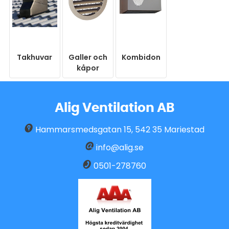
Takhuvar
Galler och
Kombidon
kåpor
Alig Ventilation AB
Hammarsmedsgatan 15
,
542 35
Mariestad
info@alig.se
0501-278760