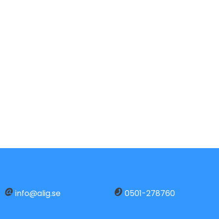
info@alig.se
0501-278760