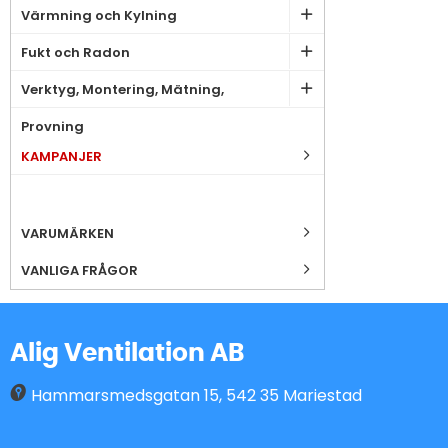
Värmning och Kylning
Fukt och Radon
Verktyg, Montering, Mätning,
Provning
KAMPANJER
VARUMÄRKEN
VANLIGA FRÅGOR
Alig Ventilation AB
Hammarsmedsgatan 15
,
542 35
Mariestad