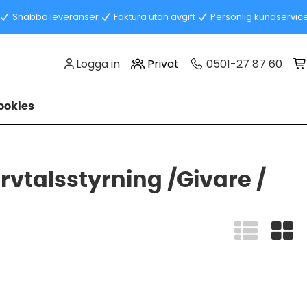
Snabba leveranser
Faktura utan avgift
Personlig kundservic
Logga in
Privat
0501-27 87 60
okies
arvtalsstyrning /Givare /