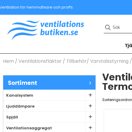
Ventilation för hemmafixare och proffs.
Tj
Hem
/
Ventilationsfläktar
/
Tillbehör/ Varvtalsstyrning 
Ventil
Sortiment
Termo
Kanalsystem
Sorteringsordni
Ljuddämpare
Spjäll
Ventilationsaggregat