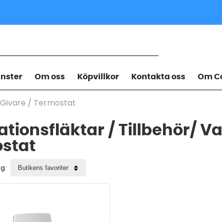
änster
Om oss
Köpvillkor
Kontakta oss
Om Co
/Givare
/
Termostat
ationsfläktar / Tillbehör/ V
stat
ng: