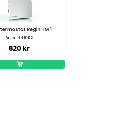
ermostat Regin TM 1
Art.nr:
446102
820 kr