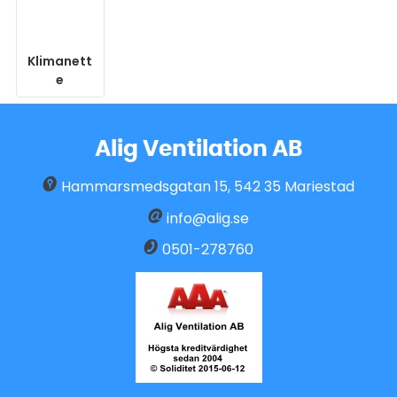
Klimanett
e
Alig Ventilation AB
Hammarsmedsgatan 15
,
542 35
Mariestad
info@alig.se
0501-278760