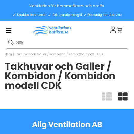
Ventilation för hemmafixare och proffs.
Snabba leveranser
Faktura utan avgift
Personlig kundservice
Hem
/
Takhuvar och Galler
/
Kombidon
/
Kombidon modell CDK
Takhuvar och Galler /
Kombidon / Kombidon
modell CDK
Alig Ventilation AB