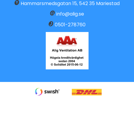
Hammarsmedsgatan 15
,
542 35
Mariestad
info@alig.se
0501-278760