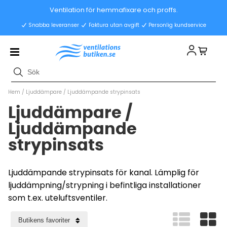
Ventilation för hemmafixare och proffs.
Snabba leveranser
Faktura utan avgift
Personlig kundservice
Hem
/
Ljuddämpare
/
Ljuddämpande strypinsats
Ljuddämpare /
Ljuddämpande
strypinsats
Ljuddämpande strypinsats för kanal. Lämplig för
ljuddämpning/strypning i befintliga installationer
som t.ex. uteluftsventiler.