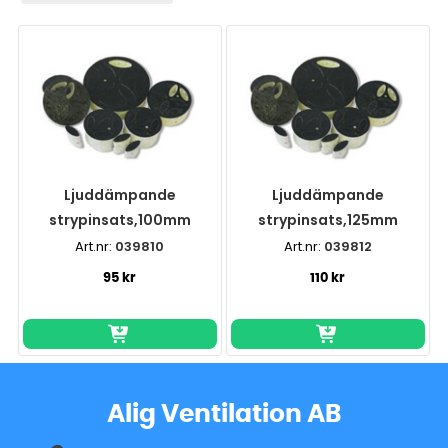
Ljuddämpande
Ljuddämpande
strypinsats,100mm
strypinsats,125mm
Art.nr:
039810
Art.nr:
039812
95 kr
110 kr
Alig Ventilation AB