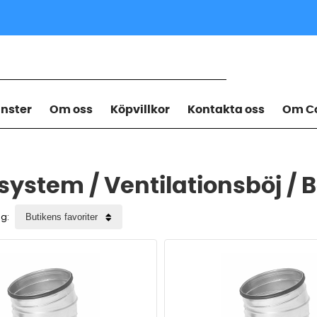
änster
Om oss
Köpvillkor
Kontakta oss
Om Co
ystem / Ventilationsböj / B
ng: