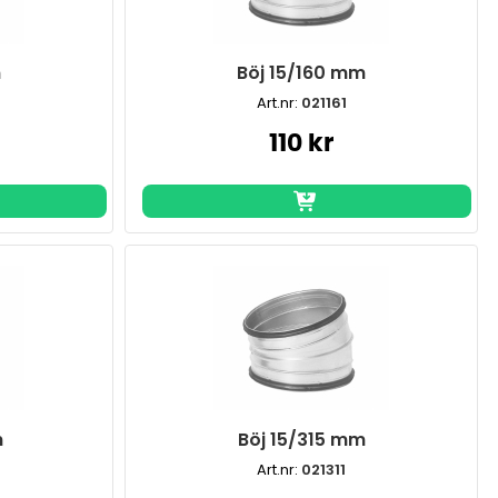
m
Böj 15/160 mm
Art.nr:
021161
110 kr
m
Böj 15/315 mm
Art.nr:
021311