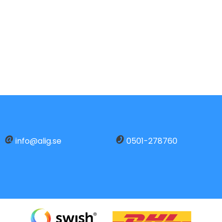
info@alig.se
0501-278760