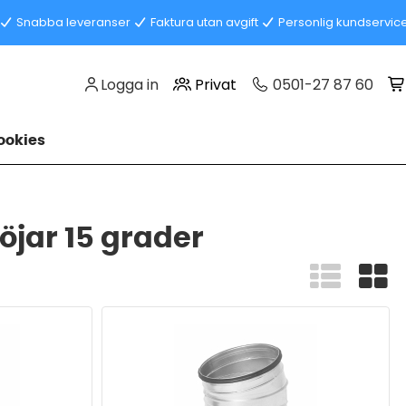
Snabba leveranser
Faktura utan avgift
Personlig kundservic
Logga in
Privat
0501-27 87 60
okies
öjar 15 grader