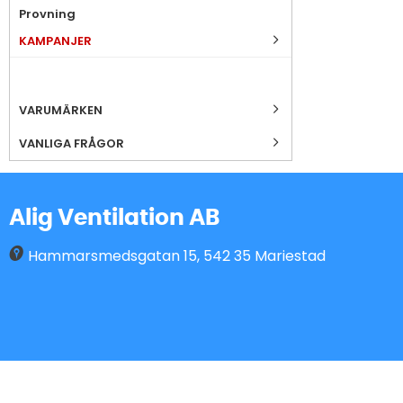
Provning
KAMPANJER
VARUMÄRKEN
VANLIGA FRÅGOR
Alig Ventilation AB
Hammarsmedsgatan 15
,
542 35
Mariestad