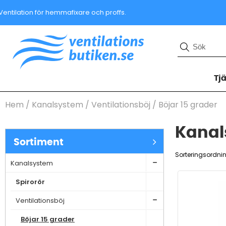
Ventilation för hemmafixare och proffs.
Tj
Hem
/
Kanalsystem
/
Ventilationsböj
/
Böjar 15 grader
Kanals
Sortiment
Sorteringsordni
Kanalsystem
Spirorör
Ventilationsböj
Böjar 15 grader