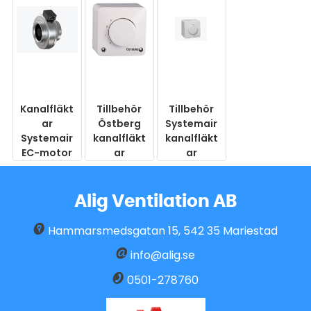
Kanalfläkt
Tillbehör
Tillbehör
ar
Östberg
Systemair
Systemair
kanalfläkt
kanalfläkt
EC-motor
ar
ar
Alig Ventilation AB
Hammarsmedsgatan 15
,
542 35
Mariestad
info@alig.se
0501-278760