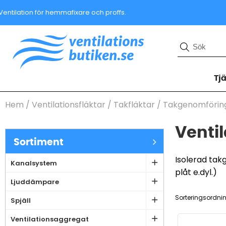
Ventilation för hemmafixare och proffs.
Tj
Hem
/
Ventilationsfläktar
/
Takfläktar
/
Takgenomförin
Ventil
Sortiment
Isolerad tak
Kanalsystem
plåt e.dyl.)
Ljuddämpare
Sorteringsordni
Spjäll
Ventilationsaggregat