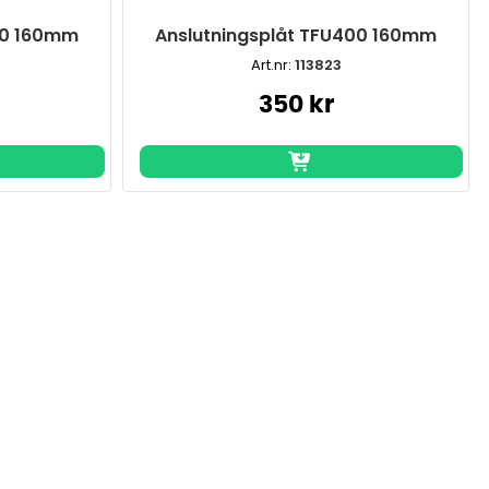
00 160mm
Anslutningsplåt TFU400 160mm
Art.nr:
113823
350 kr