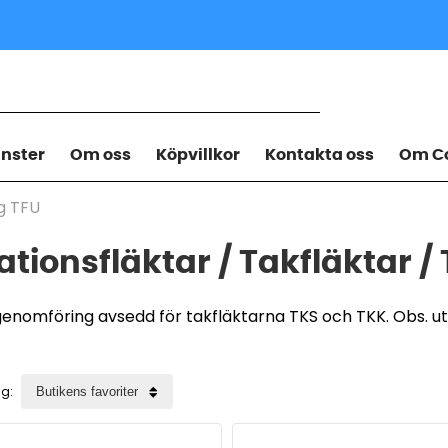
änster
Om oss
Köpvillkor
Kontakta oss
Om Co
g TFU
ationsfläktar / Takfläktar
genomföring avsedd för takfläktarna TKS och TKK. Obs. u
ng: