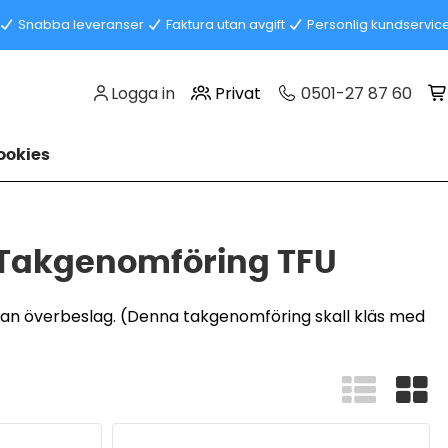
Snabba leveranser
Faktura utan avgift
Personlig kundservic
Logga in
Privat
0501-27 87 60
okies
 / Takgenomföring TFU
tan överbeslag. (Denna takgenomföring skall kläs med