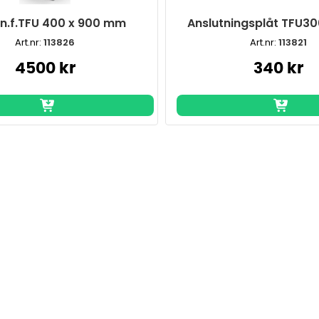
n.f.TFU 400 x 900 mm
Anslutningsplåt TFU3
Art.nr:
113826
Art.nr:
113821
4500 kr
340 kr