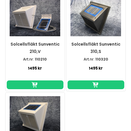
Solcellsfläkt Sunventic
Solcellsfläkt Sunventic
210,V
310,S
Art.nr:
110210
Art.nr:
110320
1495 kr
1495 kr