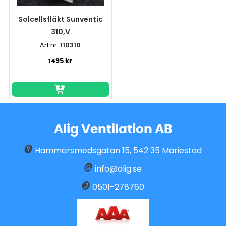
Solcellsfläkt Sunventic
310,V
Art.nr:
110310
1495 kr
Alig Ventilation AB
Hammarsmedsgatan 15
,
542 35
Mariestad
info@alig.se
0501-278760