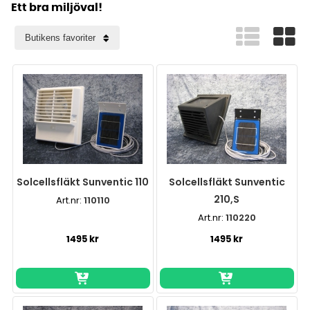
Ett bra miljöval!
Solcellsfläkt Sunventic 110
Solcellsfläkt Sunventic
210,S
Art.nr:
110110
Art.nr:
110220
1495 kr
1495 kr