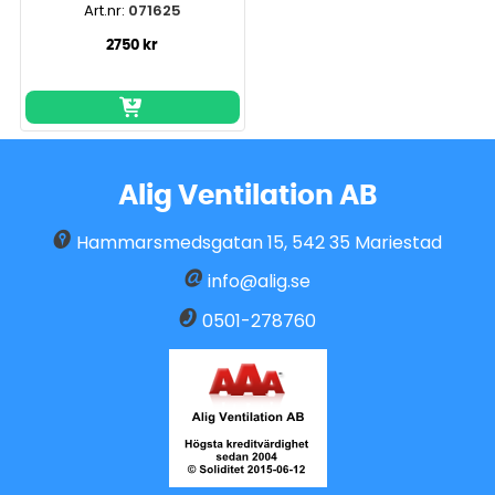
Art.nr:
071625
2750 kr
Alig Ventilation AB
Hammarsmedsgatan 15
,
542 35
Mariestad
info@alig.se
0501-278760