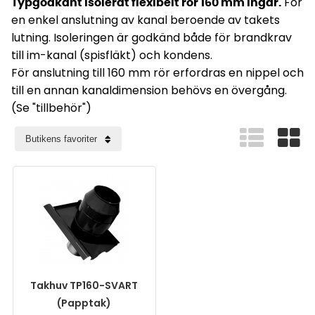
För
Typgodkänt isolerat flexibelt rör 160 mm ingår.
en enkel anslutning av kanal beroende av takets
lutning. Isoleringen är godkänd både för brandkrav
till im-kanal (spisfläkt) och kondens.
För anslutning till 160 mm rör erfordras en nippel och
till en annan kanaldimension behövs en övergång.
(Se "tillbehör")
Takhuv TP160-SVART
(Papptak)