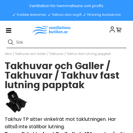
Ventilation för hemmafixare och proffs.
Snabba leveranser
Faktura utan avgift
Personlig kundservice
Hem
/
Takhuvar och Galler
/
Takhuvar
/
Takhuv fast lutning papptak
Takhuvar och Galler /
Takhuvar / Takhuv fast
lutning papptak
Takhuv TP sitter vinkelrät mot taklutningen. Har
alltså inte ställbar lutning.