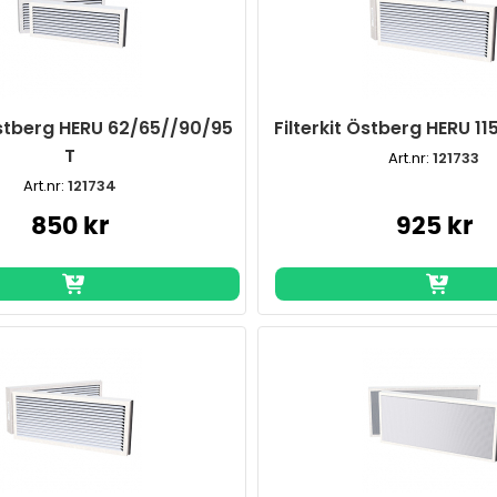
 Östberg HERU 62/65//90/95
Filterkit Östberg HERU 11
T
Art.nr:
121733
Art.nr:
121734
850 kr
925 kr