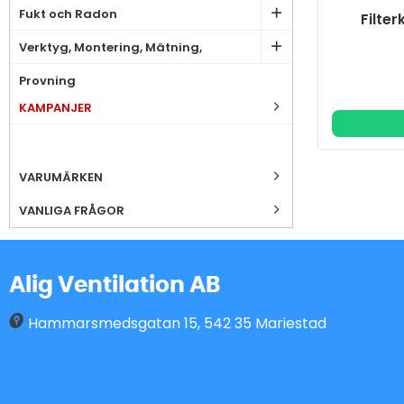
Fukt och Radon
Filter
Verktyg, Montering, Mätning,
Provning
KAMPANJER
VARUMÄRKEN
VANLIGA FRÅGOR
Alig Ventilation AB
Hammarsmedsgatan 15
,
542 35
Mariestad