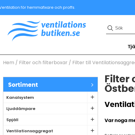
Ventilation för hemmafixare och proffs.
Tj
Hem
/
Filter och filterboxar
/
Filter till Ventilationsaggr
Filter
Sortiment
Östbe
Kanalsystem
Ventilat
Ljuddämpare
Spjäll
Var noga med
Ventilationsaggregat