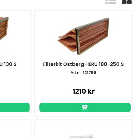
U 130 S
Filterkit Östberg HERU 180-250 S
Art.nr:
121756
1210 kr