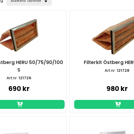
ng:
Östberg HERU 50/75/90/100
Filterkit Östberg HER
S
Art.nr:
121728
Art.nr:
121726
690 kr
980 kr