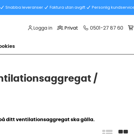
Snabba leveranser
Faktura utan avgift
Personlig kundservic
Logga in
Privat
0501-27 87 60
okies
Ventilationsaggregat /
 på ditt ventilationsaggregat ska gälla.