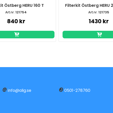
kit Östberg HERU 160 T
Filterkit Östberg HERU
Art.nr:
121754
Art.nr:
121735
840 kr
1430 kr
info@alig.se
0501-278760