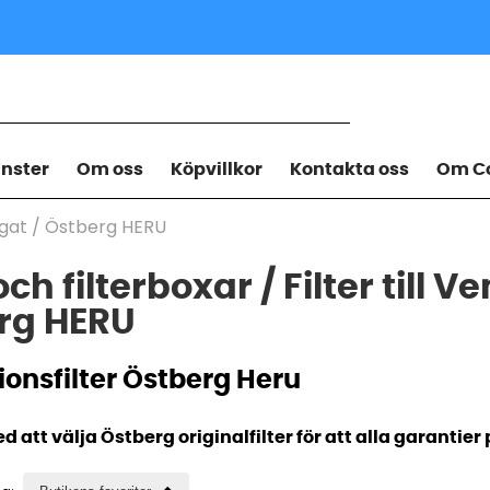
änster
Om oss
Köpvillkor
Kontakta oss
Om Co
egat
/
Östberg HERU
 och filterboxar / Filter till 
rg HERU
ionsfilter Östberg Heru
 att välja Östberg originalfilter för att alla garantier