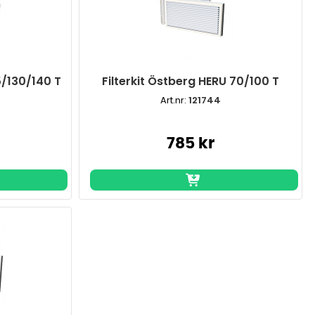
5/130/140 T
Filterkit Östberg HERU 70/100 T
Art.nr:
121744
785 kr