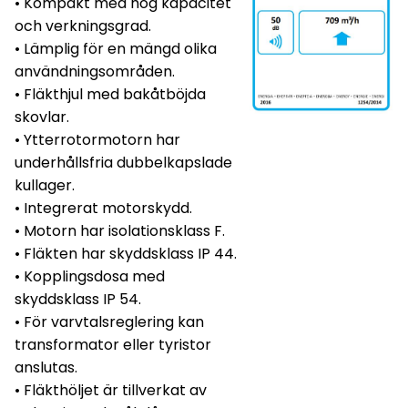
• Kompakt med hög kapacitet
och verkningsgrad.
• Lämplig för en mängd olika
användningsområden.
• Fläkthjul med bakåtböjda
skovlar.
• Ytterrotormotorn har
underhållsfria dubbelkapslade
kullager.
• Integrerat motorskydd.
• Motorn har isolationsklass F.
• Fläkten har skyddsklass IP 44.
• Kopplingsdosa med
skyddsklass IP 54.
• För varvtalsreglering kan
transformator eller tyristor
anslutas.
• Fläkthöljet är tillverkat av