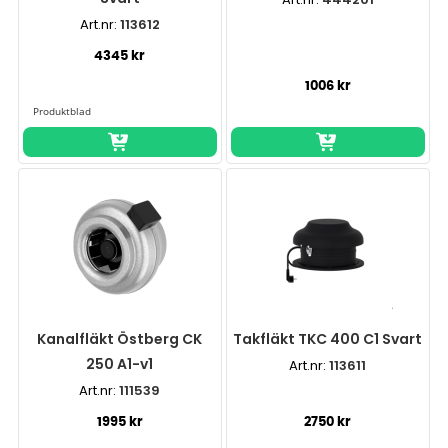
Art.nr:
113612
4345 kr
1006 kr
Kanalfläkt Östberg CK
Takfläkt TKC 400 C1 Svart
250 A1-v1
Art.nr:
113611
Art.nr:
111539
1995 kr
2750 kr