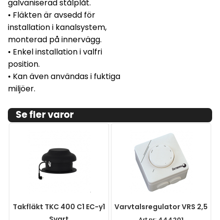
galvaniserad stålplåt.
• Fläkten är avsedd för
installation i kanalsystem,
monterad på innervägg.
• Enkel installation i valfri
position.
• Kan även användas i fuktiga
miljöer.
Se fler varor
Takfläkt TKC 400 C1 EC-y1
Varvtalsregulator VRS 2,5
Svart
Art.nr:
444201