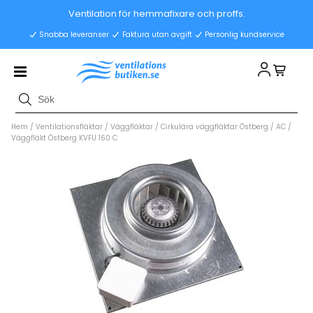
Ventilation för hemmafixare och proffs.
Snabba leveranser
Faktura utan avgift
Personlig kundservice
Hem
/
Ventilationsfläktar
/
Väggfläktar
/
Cirkulära väggfläktar Östberg / AC
/
Väggfläkt Östberg KVFU 160 C