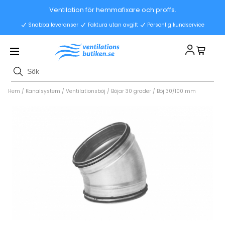
Ventilation för hemmafixare och proffs.
Snabba leveranser
Faktura utan avgift
Personlig kundservice
Hem
/
Kanalsystem
/
Ventilationsböj
/
Böjar 30 grader
/
Böj 30/100 mm