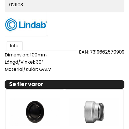
021103
Info:
EAN: 7319662570909
Dimension: 100mm
Längd/Vinkel: 30°
Material/Kulör: GALV
Se fler varor