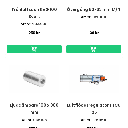
Frånluftsdon KVG 100
Övergång 80-63 mm.M/N
Svart
Art.nr:
026081
Art.nr:
984580
250 kr
139 kr
Ljuddämpare 100 x 900
Luftflödesregulator FTCU
mm
125
Art.nr:
036103
Art.nr:
176958