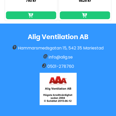
750 kr
5625 kr
Alig Ventilation AB
Hammarsmedsgatan 15
,
542 35
Mariestad
info@alig.se
0501-278760