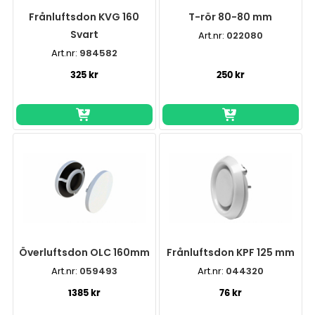
Frånluftsdon KVG 160
T-rör 80-80 mm
Svart
Art.nr:
022080
Art.nr:
984582
325 kr
250 kr
Överluftsdon OLC 160mm
Frånluftsdon KPF 125 mm
Art.nr:
059493
Art.nr:
044320
1385 kr
76 kr