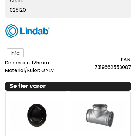
Artnr:
025120
Info:
EAN:
Dimension: 125mm
7319662553087
Material/Kulör: GALV
Se fler varor