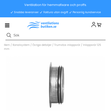
Ventilation för hemmafixare och proffs.
Snabba leveranser
Faktura utan avgift
Personlig kundservice
Hem
/
Kanalsystem
/
Övriga detaljer
/
Trumstos inloppsrör
/
Inloppsrör 125
mm