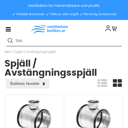
Ventilation för hemmafixare och proffs.
Snabba leveranser
Faktura utan avgift
Personlig kundservice
Hem
/
Spjäll
/
Avstängningsspjäll
Spjäll /
Avstängningsspjäll