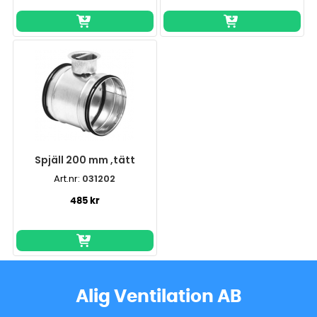
Spjäll 200 mm ,tätt
Art.nr:
031202
485 kr
Alig Ventilation AB