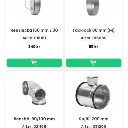
Renslucka 160 mm EI30
Täcklock 80 mm (M)
Art.nr:
016161
Art.nr:
015080
340 kr
59 kr
Rensböj 90/100 mm
Spjäll 200 mm
Art.nr:
021108
Art.nr:
031200