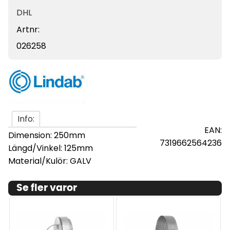
DHL
Artnr:
026258
Info:
EAN:
Dimension: 250mm
7319662564236
Längd/Vinkel: 125mm
Material/Kulör: GALV
Se fler varor