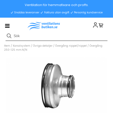
Ventilation för hemmafixare och proffs.
Snabba leveranser
Faktura utan avgift
Personlig kundservice
Hem
/
Kanalsystem
/
Övriga detaljer
/
Övergång nippel/nippel
/
Övergång
250-125 mm.N/N