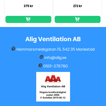
375 kr
272 kr
Alig Ventilation AB
Hammarsmedsgatan 15
,
542 35
Mariestad
info@alig.se
0501-278760