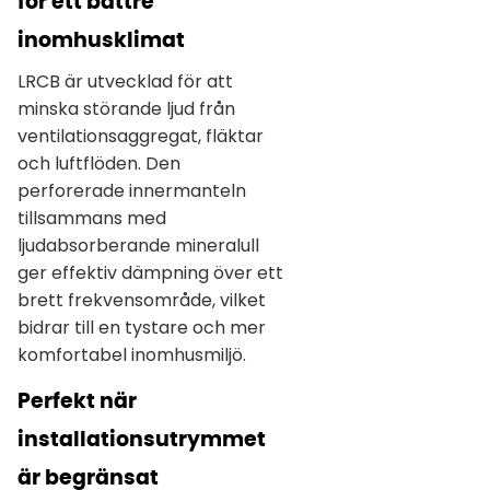
för ett bättre
inomhusklimat
LRCB är utvecklad för att
minska störande ljud från
ventilationsaggregat, fläktar
och luftflöden. Den
perforerade innermanteln
tillsammans med
ljudabsorberande mineralull
ger effektiv dämpning över ett
brett frekvensområde, vilket
bidrar till en tystare och mer
komfortabel inomhusmiljö.
Perfekt när
installationsutrymmet
är begränsat