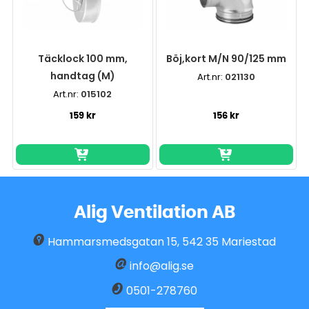
Täcklock 100 mm,
Böj,kort M/N 90/125 mm
handtag (M)
Art.nr:
021130
Art.nr:
015102
159 kr
156 kr
Alig Ventilation AB
Hammarsmedsgatan 15
,
542 35
Mariestad
info@alig.se
0501-278760