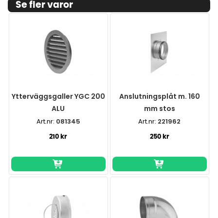
Se fler varor
Ytterväggsgaller YGC 200
Anslutningsplåt m. 160
ALU
mm stos
Art.nr:
081345
Art.nr:
221962
210 kr
250 kr