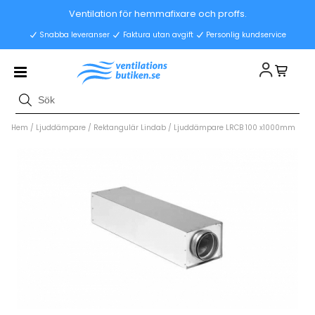
Ventilation för hemmafixare och proffs.
Snabba leveranser
Faktura utan avgift
Personlig kundservice
Hem
/
Ljuddämpare
/
Rektangulär Lindab
/
Ljuddämpare LRCB 100 x1000mm