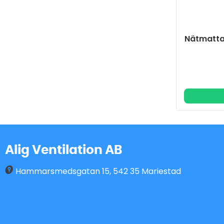
Nätmatta
Alig Ventilation AB
Hammarsmedsgatan 15
,
542 35
Mariestad