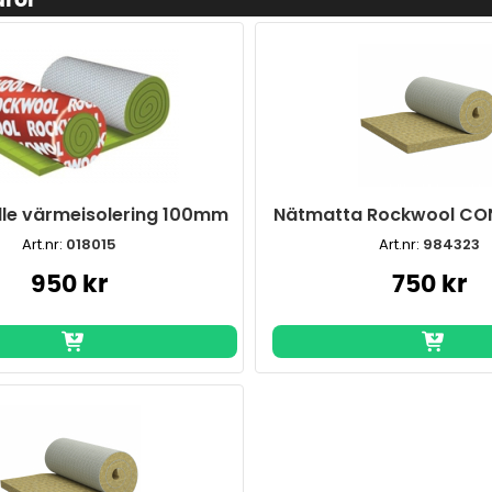
aror
ulle värmeisolering 100mm
Nätmatta Rockwool CO
Art.nr:
018015
Art.nr:
984323
950 kr
750 kr