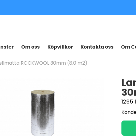
änster
Om oss
Köpvillkor
Kontakta oss
Om Co
ellmatta ROCKWOOL 30mm (8.0 m2)
La
30
1295
Konden