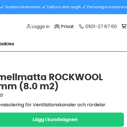
Snabba leveranser
Faktura utan avgift
Personlig kundservic
Logga in
Privat
0501-27 87 60
okies
mellmatta ROCKWOOL
mm (8.0 m2)
kr
sisolering för Ventilationskanaler och rördelar.
Lägg i kundvagnen