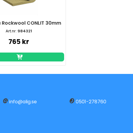
 Rockwool CONLIT 30mm
Art.nr:
984321
765 kr
info@alig.se
0501-278760