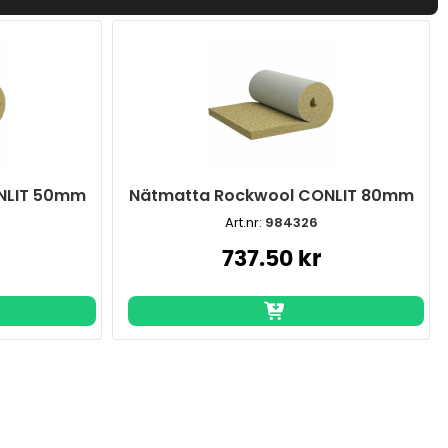
NLIT 50mm
Nätmatta Rockwool CONLIT 80mm
Art.nr:
984326
737.50 kr