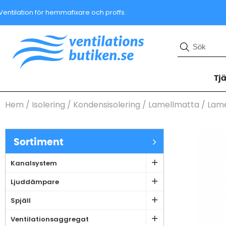
Ventilation för hemmafixare och proffs.
Tj
Hem
/
Isolering
/
Kondensisolering
/
Lamellmatta
/
Lam
Sortiment
Kanalsystem
Ljuddämpare
Spjäll
Ventilationsaggregat