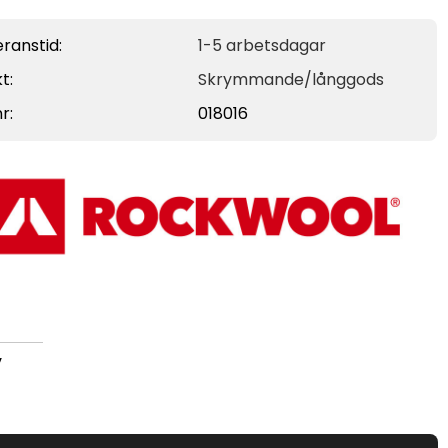
ranstid:
1-5 arbetsdagar
t:
Skrymmande/långgods
r:
018016
v