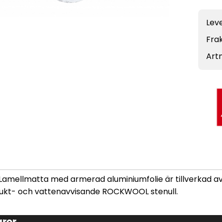
Leve
Frak
Artn
mellmatta med armerad aluminiumfolie är tillverkad a
fukt- och vattenavvisande ROCKWOOL stenull.