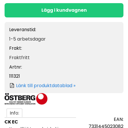
Lägg i kundvagnen
Leveranstid:
1-5 arbetsdagar
Frakt:
Fraktfritt
Artnr:
111321
Länk till produktdatablad »
Info:
EAN:
CK EC
7331445023082