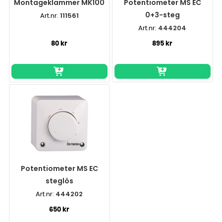
Montageklammer MK100
Potentiometer MS EC
0+3-steg
Art.nr:
111561
Art.nr:
444204
80 kr
895 kr
Potentiometer MS EC
steglös
Art.nr:
444202
650 kr