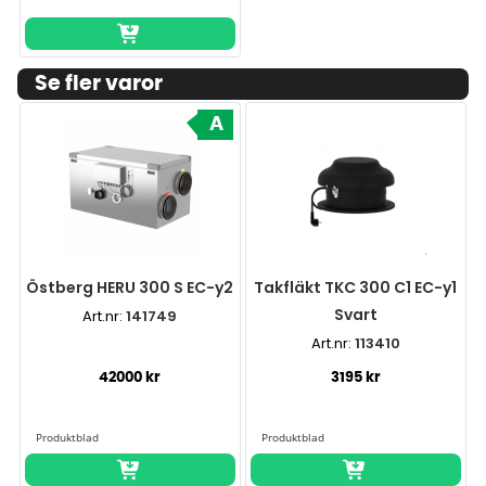
Se fler varor
A
Östberg HERU 300 S EC-y2
Takfläkt TKC 300 C1 EC-y1
Svart
Art.nr:
141749
Art.nr:
113410
42000 kr
3195 kr