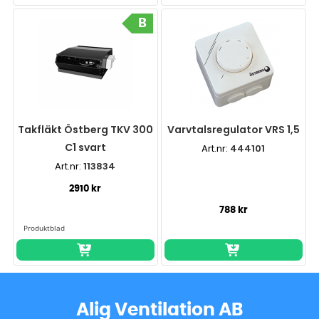
B
Takfläkt Östberg TKV 300
Varvtalsregulator VRS 1,5
C1 svart
Art.nr:
444101
Art.nr:
113834
2910 kr
788 kr
Alig Ventilation AB