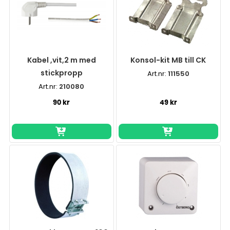
Kabel ,vit,2 m med
Konsol-kit MB till CK
stickpropp
Art.nr:
111550
Art.nr:
210080
90 kr
49 kr