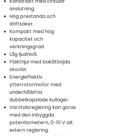
Kanalfläkt med cirkulär
anslutning.
Hög prestanda och
driftsäker.
Kompakt med hög
kapacitet och
verkningsgrad.
Låg ljudnivå.
Fläkthjul med bakåtböjda
skovlar.
Energieffektiv
ytterrotormotor med
underhållsfria
dubbelkapslade kullager.
Varvtalsreglering kan göras
med den inbyggda
potentiometern, 0-10 V alt.
extern reglering.