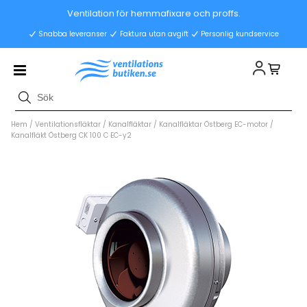
Ventilation för hemmafixare och proffs.
Snabba leveranser
Faktura utan avgift
Personlig kundservice
Hem
/
Ventilationsfläktar
/
Kanalfläktar
/
Kanalfläktar Östberg EC-motor
/
Kanalfläkt Östberg CK 100 C EC-y2