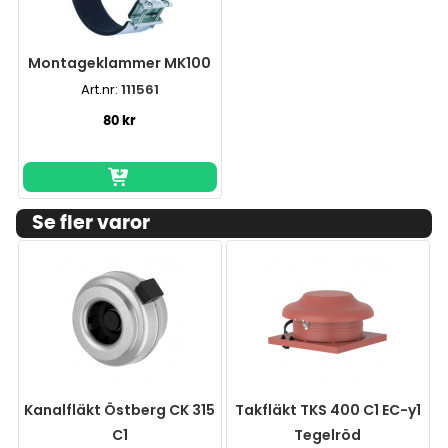
Montageklammer MK100
Art.nr:
111561
80 kr
Se fler varor
Kanalfläkt Östberg CK 315
Takfläkt TKS 400 C1 EC-y1
C1
Tegelröd