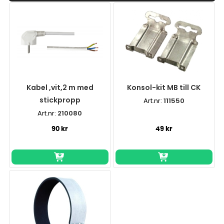
Kabel ,vit,2 m med
Konsol-kit MB till CK
stickpropp
Art.nr:
111550
Art.nr:
210080
90 kr
49 kr