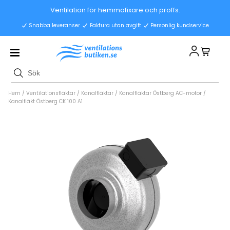
Ventilation för hemmafixare och proffs.
Snabba leveranser
Faktura utan avgift
Personlig kundservice
Hem
/
Ventilationsfläktar
/
Kanalfläktar
/
Kanalfläktar Östberg AC-motor
/
Kanalfläkt Östberg CK 100 A1