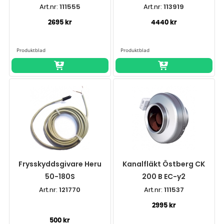
Art.nr:
111555
Art.nr:
113919
2695 kr
4440 kr
Frysskyddsgivare Heru
Kanalfläkt Östberg CK
50-180S
200 B EC-y2
Art.nr:
121770
Art.nr:
111537
2995 kr
500 kr