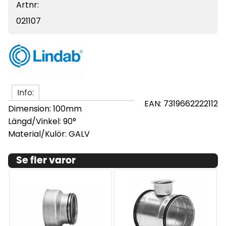
Artnr:
021107
Info:
EAN: 7319662222112
Dimension: 100mm
Längd/Vinkel: 90°
Material/Kulör: GALV
Se fler varor