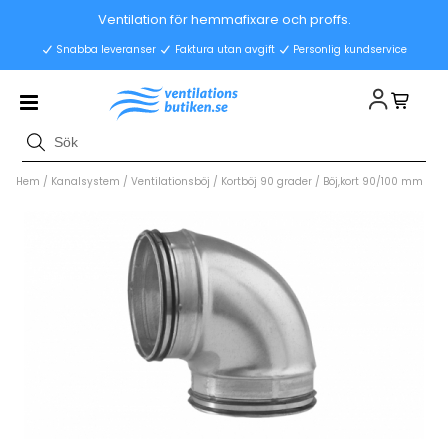
Ventilation för hemmafixare och proffs.
Snabba leveranser
Faktura utan avgift
Personlig kundservice
Hem
/
Kanalsystem
/
Ventilationsböj
/
Kortböj 90 grader
/
Böj,kort 90/100 mm