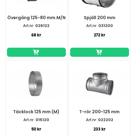
Övergång 125-80 mm.M/N
Spjäll 200 mm
Art.nr:
026122
Art.nr:
031200
68 kr
272 kr
Täcklock 125 mm (M)
T-rör 200-125 mm
Art.nr:
015120
Art.nr:
022202
50 kr
233 kr