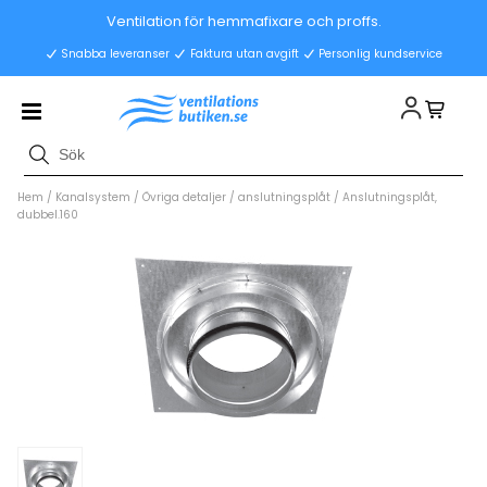
Ventilation för hemmafixare och proffs.
Snabba leveranser
Faktura utan avgift
Personlig kundservice
Hem
/
Kanalsystem
/
Övriga detaljer
/
anslutningsplåt
/
Anslutningsplåt,
dubbel.160