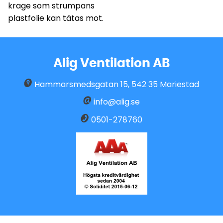
krage som strumpans
plastfolie kan tätas mot.
Alig Ventilation AB
Hammarsmedsgatan 15
,
542 35
Mariestad
info@alig.se
0501-278760